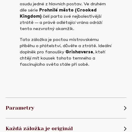
osudu jedné z hlavních postav. Ve druhém
díle série
Prohnilé město (Crooked
Kingdom)
čelí parta své nejbolestivější
ztrátě – a právě odlétající vrána odráží
tento nezvratný okamžik.
Tato záložka je poctou mistrovskému
příběhu o přátelství, důvěře a ztrátě. Ideální
doplněk pro fanoušky
Grishaverse
, kteří
chtějí mít kousek tohoto temného a
fascinujícího světa stále při sobě.
Parametry
Každá záložka je originál