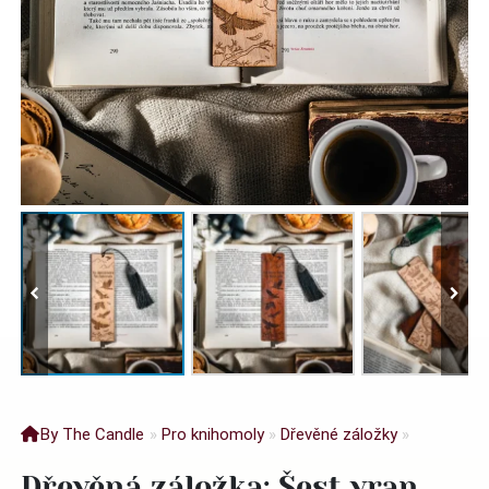
By The Candle
»
Pro knihomoly
»
Dřevěné záložky
»
Dřevěná záložka: Šest vran