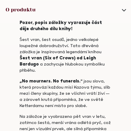
quantity
O produktu
Pozor, popis záložky vyzrazuje část
děje druhého dílu knihy!
Šest vran, šest osudů, jedno velkolepé
loupežné dobrodružství. Tato dřevěná
záložka je inspirovaná legendární knihou
Šest vran (Six of Crows) od Leigh
Bardugo
a zachycuje hlubokou symboliku
příběhu.
„No mourners. No funerals.“
jsou slova,
která provází každou misi Kazova týmu, slib
mezi členy skupiny, že se všichni vrátí živí –
a zároveň krutá připomínka, že ve světě
Ketterdamu není místo pro slabé.
Na záložce je vyobrazeno pět vran v letu,
zatímco šestá, menší vrána odlétá pryč, což
není jen vizuální prvek, ale silná připomínka