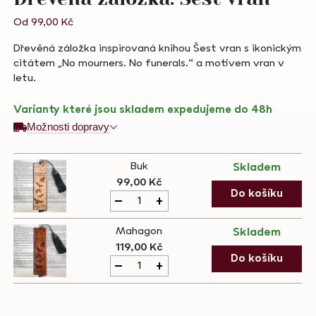
Od
99,00
Kč
Dřevěná záložka inspirovaná knihou Šest vran s ikonickým
citátem „No mourners. No funerals.“ a motivem vran v
letu.
Varianty které jsou skladem expedujeme do 48h
Možnosti dopravy
Buk
Skladem
99,00
Kč
Dřevěná
Do košíku
-
+
záložka:
Šest
Mahagon
Skladem
vran
119,00
Kč
quantity
Dřevěná
Do košíku
-
+
záložka:
Šest
vran