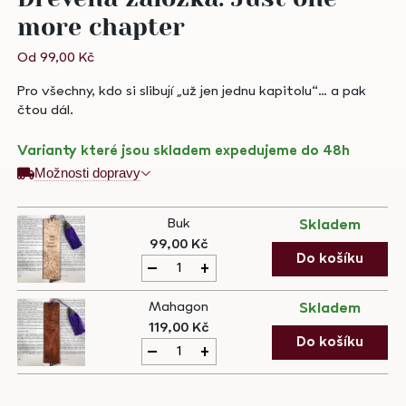
more chapter
Od
99,00
Kč
Pro všechny, kdo si slibují „už jen jednu kapitolu“… a pak
čtou dál.
Varianty které jsou skladem expedujeme do 48h
Možnosti dopravy
Buk
Skladem
99,00
Kč
Dřevěná
Do košíku
-
+
záložka:
Just
Mahagon
Skladem
one
119,00
Kč
more
Dřevěná
Do košíku
-
+
chapter
záložka:
quantity
Just
one