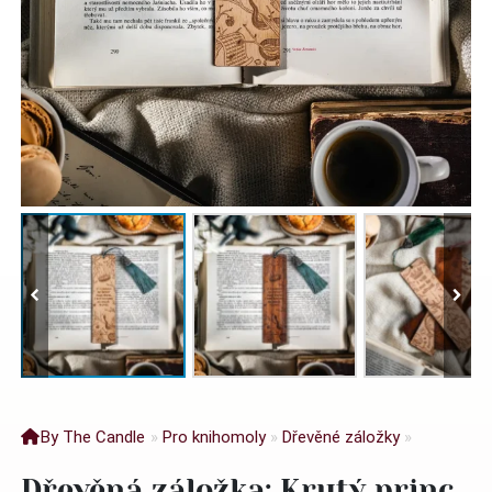
By The Candle
»
Pro knihomoly
»
Dřevěné záložky
»
Dřevěná záložka: Krutý princ