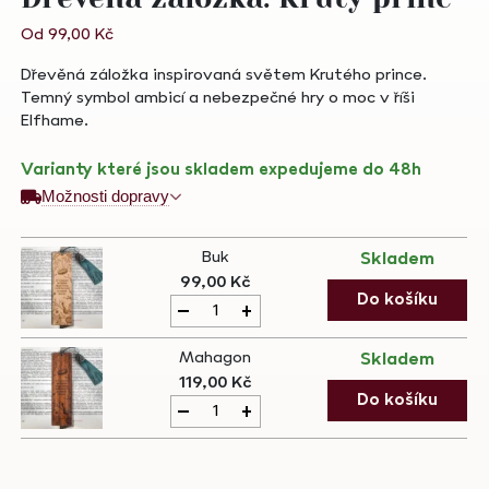
Od
99,00
Kč
Dřevěná záložka inspirovaná světem Krutého prince.
Temný symbol ambicí a nebezpečné hry o moc v říši
Elfhame.
Varianty které jsou skladem expedujeme do 48h
Možnosti dopravy
Buk
Skladem
99,00
Kč
Dřevěná
Do košíku
-
+
záložka:
Krutý
Mahagon
Skladem
princ
119,00
Kč
quantity
Dřevěná
Do košíku
-
+
záložka:
Krutý
princ