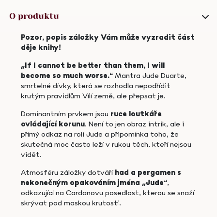
quantity
O produktu
Pozor, popis záložky Vám může vyzradit část
děje knihy!
„If I cannot be better than them, I will
become so much worse.“
Mantra Jude Duarte,
smrtelné dívky, která se rozhodla nepodřídit
krutým pravidlům Vílí země, ale přepsat je.
Dominantním prvkem jsou
ruce loutkáře
ovládající korunu
. Není to jen obraz intrik, ale i
přímý odkaz na roli Jude a připomínka toho, že
skutečná moc často leží v rukou těch, kteří nejsou
vidět.
Atmosféru záložky dotváří
had a pergamen s
nekonečným opakováním jména „Jude“
,
odkazující na Cardanovu posedlost, kterou se snaží
skrývat pod maskou krutosti.