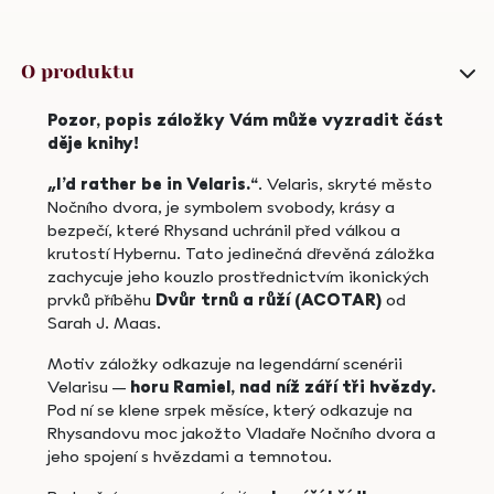
quantity
trnů
a
růží
O produktu
(ACOTAR)
quantity
Pozor, popis záložky Vám může vyzradit část
děje knihy!
„I’d rather be in Velaris.“
. Velaris, skryté město
Nočního dvora, je symbolem svobody, krásy a
bezpečí, které Rhysand uchránil před válkou a
krutostí Hybernu. Tato jedinečná dřevěná záložka
zachycuje jeho kouzlo prostřednictvím ikonických
prvků příběhu
Dvůr trnů a růží (ACOTAR)
od
Sarah J. Maas.
Motiv záložky odkazuje na legendární scenérii
Velarisu –
horu Ramiel, nad níž září tři hvězdy.
Pod ní se klene srpek měsíce, který odkazuje na
Rhysandovu moc jakožto Vladaře Nočního dvora a
jeho spojení s hvězdami a temnotou.