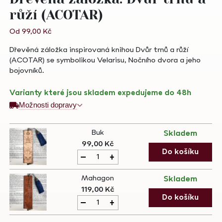
růží (ACOTAR)
Od
99,00
Kč
Dřevěná záložka inspirovaná knihou Dvůr trnů a růží
(ACOTAR) se symbolikou Velarisu, Nočního dvora a jeho
bojovníků.
Varianty které jsou skladem expedujeme do 48h
Možnosti dopravy
Buk
Skladem
99,00
Kč
Dřevěná
Do košíku
-
+
záložka:
Dvůr
Mahagon
Skladem
trnů
119,00
Kč
a
Dřevěná
Do košíku
-
+
růží
záložka:
(ACOTAR)
Dvůr