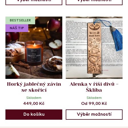
Výběr možností
Výběr možností
BESTSELLER
NÁŠ TIP
Horký jablečný závin
Alenka v říši divů -
se skořicí
Šklíba
Skladem
Skladem
449,00
Kč
Od
99,00
Kč
Do košíku
Výběr možností