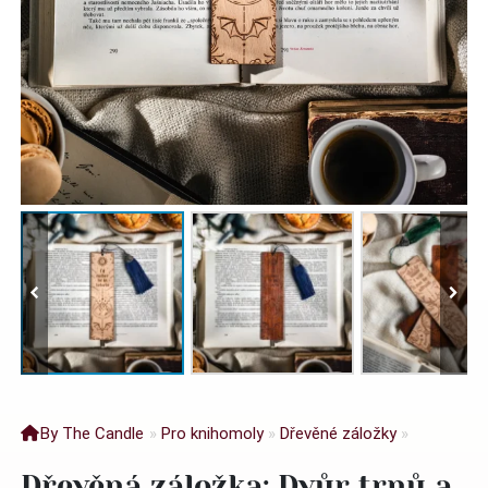
By The Candle
»
Pro knihomoly
»
Dřevěné záložky
»
Dřevěná záložka: Dvůr trnů a