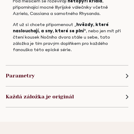
Pod měsícem se rozevírají
netopýří křídla
,
připomínající mocné Illyrijské válečníky včetně
Azriela, Cassiana a samotného Rhysanda.
Ať už si chcete připomenout „
hvězdy, které
naslouchají, a sny, které se plní“
, nebo jen mít při
čtení kousek Nočního dvora stále u sebe, tato
záložka je tím pravým doplňkem pro každého
fanouška této epické série.
Parametry
Každá záložka je originál