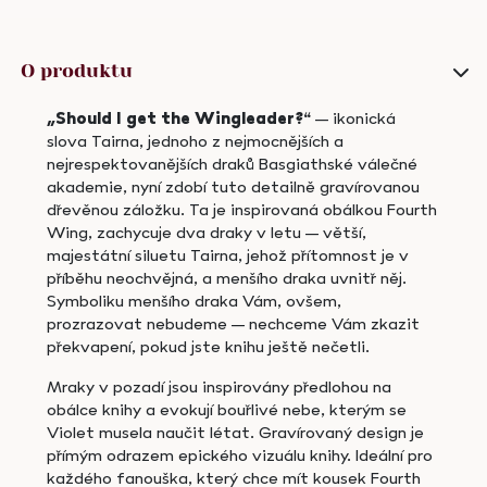
křídlo
(Fourth
Wing)
O produktu
quantity
„Should I get the Wingleader?“
– ikonická
slova Tairna, jednoho z nejmocnějších a
nejrespektovanějších draků Basgiathské válečné
akademie, nyní zdobí tuto detailně gravírovanou
dřevěnou záložku. Ta je inspirovaná obálkou Fourth
Wing, zachycuje dva draky v letu – větší,
majestátní siluetu Tairna, jehož přítomnost je v
příběhu neochvějná, a menšího draka uvnitř něj.
Symboliku menšího draka Vám, ovšem,
prozrazovat nebudeme – nechceme Vám zkazit
překvapení, pokud jste knihu ještě nečetli.
Mraky v pozadí jsou inspirovány předlohou na
obálce knihy a evokují bouřlivé nebe, kterým se
Violet musela naučit létat. Gravírovaný design je
přímým odrazem epického vizuálu knihy. Ideální pro
každého fanouška, který chce mít kousek Fourth