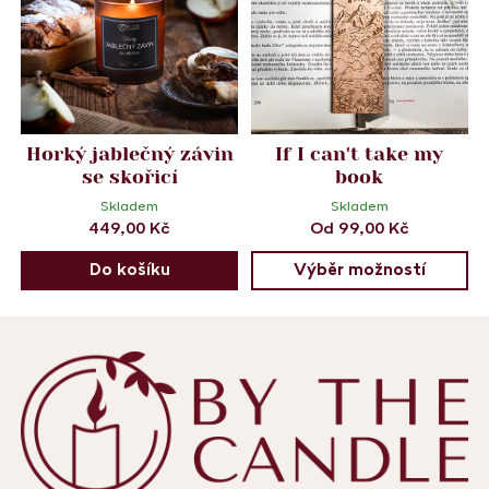
Horký jablečný závin
If I can't take my
se skořicí
book
Skladem
Skladem
449,00
Kč
Od
99,00
Kč
Do košíku
Výběr možností