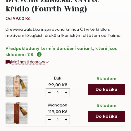
křídlo (Fourth Wing)
Od
99,00
Kč
Dřevěná záložka inspirovaná knihou Čtvrté křídlo s
motivem létajících draků a ikonickým citátem od Tairna.
Předpokládaný termín doručení variant, které jsou
skladem:
7.8.
Možnosti dopravy
Buk
Skladem
99,00
Kč
Dřevěná
Do košíku
-
+
záložka:
Čtvrté
Mahagon
Skladem
křídlo
119,00
Kč
(Fourth
Dřevěná
Do košíku
-
+
Wing)
záložka:
quantity
Čtvrté