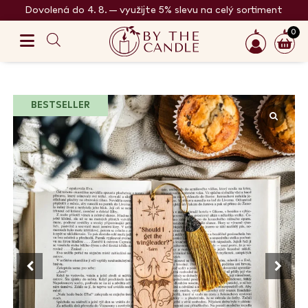
Dovolená do 4. 8. – využijte 5% slevu na celý sortiment
0
BESTSELLER