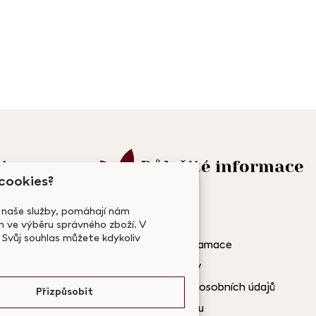
t
Důležité informace
 cookies?
O nás
 naše služby, pomáhají nám
Doprava a platba
ve výběru správného zboží. V
dle.cz
 Svůj souhlas můžete kdykoliv
Vrácení zboží a reklamace
677
Obchodní podmínky
Zásady zpracování osobních údajů
Přizpůsobit
Podmínky užití webu