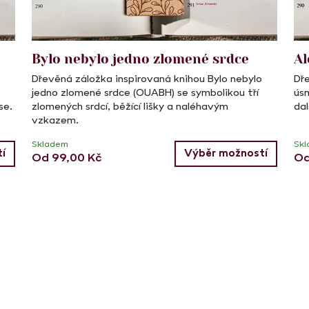
Bylo nebylo jedno zlomené srdce
Al
Dřevěná záložka inspirovaná knihou Bylo nebylo
Dře
jedno zlomené srdce (OUABH) se symbolikou tří
ús
se.
zlomených srdcí, běžící lišky a naléhavým
dal
vzkazem.
Skladem
Sk
í
Výběr možností
Od
99,00
Kč
O