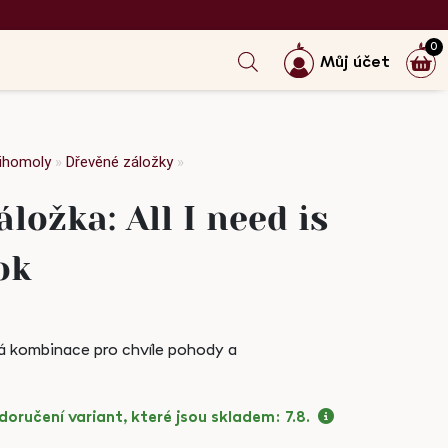
0
Můj účet
nihomoly
»
Dřevěné záložky
»
ložka: All I need is
ok
á kombinace pro chvíle pohody a
oručení variant, které jsou skladem:
7.8.