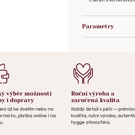
čtením a kofeinový
Parametry
ký výběr možností
Ruční výroba a
by i dopravy
zaručená kvalita
ení až ke dveřím nebo na
Každý detail s péčí – prémio
í místo, platba online i na
kvalita, ruční výroba, autent
u.
hygge atmosféra.