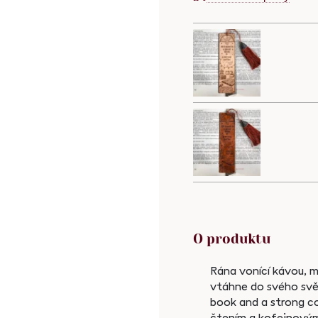
-
-
O produktu
Rána vonící kávou, m
vtáhne do svého světa
book and a strong co