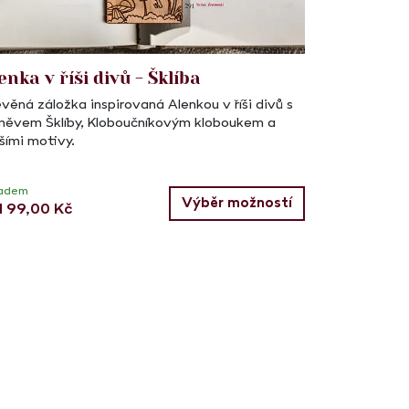
enka v říši divů - Šklíba
věná záložka inspirovaná Alenkou v říši divů s
měvem Šklíby, Kloboučníkovým kloboukem a
šími motivy.
ladem
Výběr možností
d
99,00
Kč