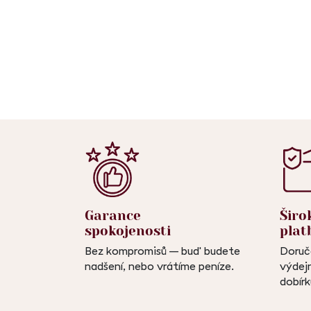
Garance
Širo
spokojenosti
plat
Bez kompromisů – buď budete
Doruč
nadšení, nebo vrátíme peníze.
výdejn
dobírk