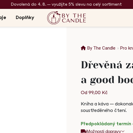
Dovolená do 4. 8. – využijte 5% slevu na celý sortiment
aje
Doplňky
By The Candle
»
Pro k
Dřevěná zá
a good bo
Od
99,00
Kč
Kniha a káva – dokonal
soustředěného čtení.
Předpokládaný termín d
Možnosti dopravy