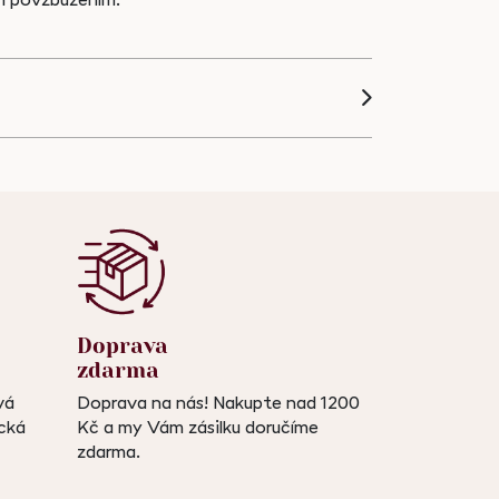
m povzbuzením.
Doprava
zdarma
vá
Doprava na nás! Nakupte nad 1200
ická
Kč a my Vám zásilku doručíme
zdarma.