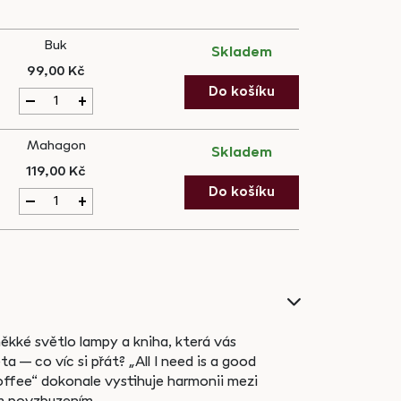
Buk
Skladem
99,00
Kč
Dřevěná
Do košíku
+
záložka:
All
Mahagon
I
Skladem
need
119,00
Kč
is
Dřevěná
Do košíku
+
a
záložka:
good
All
book
I
quantity
need
is
a
good
ěkké světlo lampy a kniha, která vás
book
quantity
 – co víc si přát? „All I need is a good
ffee“ dokonale vystihuje harmonii mezi