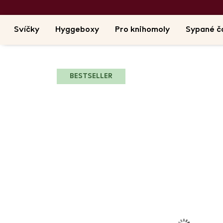
Svíčky
Hyggeboxy
Pro knihomoly
Sypané č
BESTSELLER