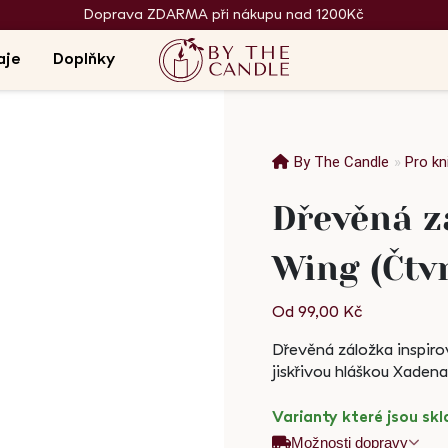
Doprava ZDARMA při nákupu nad 1200Kč
aje
Doplňky
By The Candle
»
Pro k
Dřevěná z
Wing (Čtvr
Od
99,00
Kč
Dřevěná záložka inspiro
jiskřivou hláškou Xadena
Varianty které jsou s
Možnosti dopravy