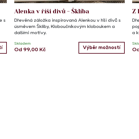
Alenka v říši divů - Šklíba
Z 
e s
Dřevěná záložka inspirovaná Alenkou v říši divů s
Dře
úsměvem Šklíby, Kloboučníkovým kloboukem a
po
dalšími motivy.
a k
Skladem
Sk
í
Výběr možností
Od
99,00
Kč
O