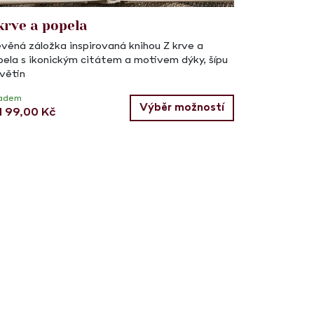
krve a popela
věná záložka inspirovaná knihou Z krve a
pela s ikonickým citátem a motivem dýky, šípu
větin
ladem
Výběr možností
d
99,00
Kč