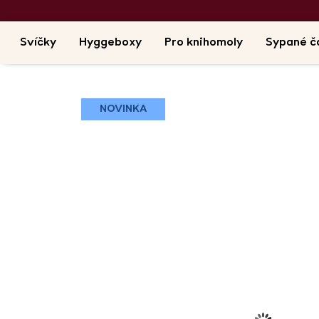
Svíčky
Hyggeboxy
Pro knihomoly
Sypané č
NOVINKA