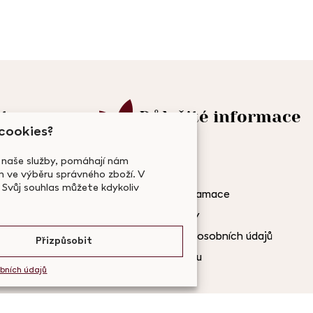
t
Důležité informace
 cookies?
O nás
 naše služby, pomáhají nám
Doprava a platba
ve výběru správného zboží. V
dle.cz
 Svůj souhlas můžete kdykoliv
Vrácení zboží a reklamace
677
Obchodní podmínky
Zásady zpracování osobních údajů
Přizpůsobit
Podmínky užití webu
bních údajů