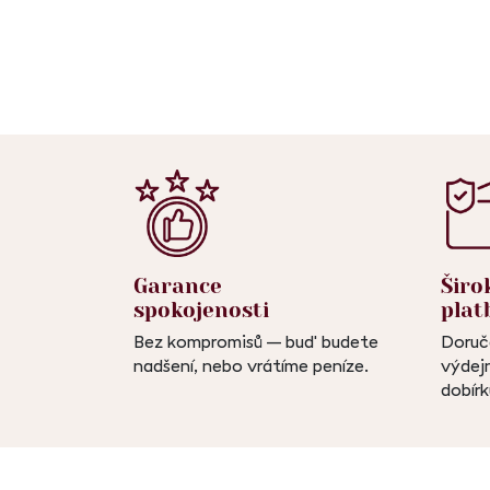
Garance
Širo
spokojenosti
plat
Bez kompromisů – buď budete
Doruč
nadšení, nebo vrátíme peníze.
výdejn
dobírk