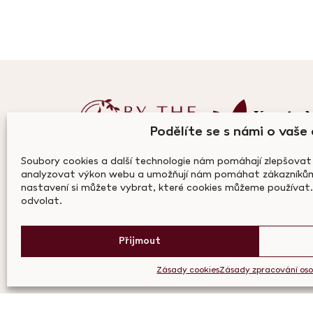
Kontak
Podělíte se s námi o vaše
Kontaktní formulář
Soubory cookies a další technologie nám pomáhají zlepšovat
analyzovat výkon webu a umožňují nám pomáhat zákazníkům 
info@bythecan
nastavení si můžete vybrat, které cookies můžeme používat.
odvolat.
+420 703 122 
Přijmout
Zásady cookies
Zásady zpracování oso