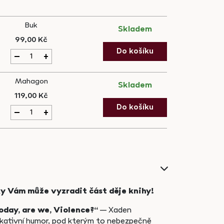
Buk
Skladem
99,00
Kč
Dřevěná
Do košíku
+
záložka:
Fourth
Mahagon
Wing
Skladem
(Čtvrté
119,00
Kč
křídlo)
Dřevěná
Do košíku
+
#2
záložka:
quantity
Fourth
Wing
(Čtvrté
křídlo)
#2
quantity
ky Vám může vyzradit část děje knihy!
oday, are we, Violence?“
– Xaden
okativní humor, pod kterým to nebezpečně