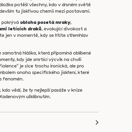
 záložka potěší všechny, kdo v drsném světě
edevším tu jiskřivou chemii mezi postavami.
y pokrývá
obloha posetá mraky,
mi letících draků
, evokující divokost a
íte jen v momentě, kdy se řítíte střemhlav
e samotná hláška, která připomíná oblíbené
omenty, kdy jde smrtící výcvik na chvíli
iolence“ je sice trochu ironická, ale pro
mbolem onoho specifického jiskření, které
la fenomén.
, kdo vědí, že ty nejlepší pasáže v knize
 Xadenovým ušklíbnutím.