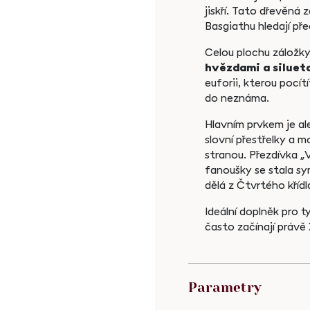
jiskří. Tato dřevěná
Basgiathu hledají př
Celou plochu záložk
hvězdami a silueta
euforii, kterou pocít
do neznáma.
Hlavním prvkem je al
slovní přestřelky a m
stranou. Přezdívka „V
fanoušky se stala sy
dělá z Čtvrtého kříd
Ideální doplněk pro ty
často začínají právě
Parametry