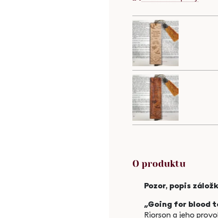
-
-
O produktu
Pozor, popis zálož
„Going for blood t
Riorson a jeho prov