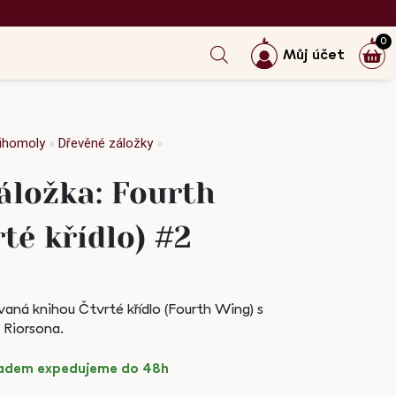
0
Můj účet
nihomoly
»
Dřevěné záložky
»
áložka: Fourth
té křídlo) #2
vaná knihou Čtvrté křídlo (Fourth Wing) s
 Riorsona.
kladem expedujeme do 48h