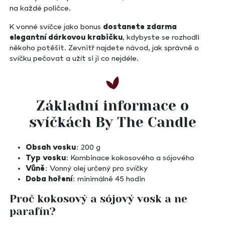
na každé poličce.
K vonné svíčce jako bonus
dostanete zdarma
elegantní dárkovou krabičku
, kdybyste se rozhodli
někoho potěšit. Zevnitř najdete návod, jak správně o
svíčku pečovat a užít si ji co nejdéle.
Základní informace o
svíčkách By The Candle
Obsah vosku
: 200 g
Typ vosku
: Kombinace kokosového a sójového
Vůně
: Vonný olej určený pro svíčky
Doba hoření
: minimálně 45 hodin
Proč kokosový a sójový vosk a ne
parafín?