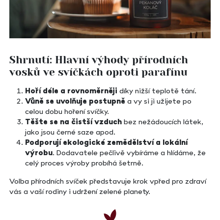
Shrnutí: Hlavní výhody přírodních
vosků ve svíčkách oproti parafínu
Hoří déle a rovnoměrněji
díky nižší teplotě tání.
Vůně se uvolňuje postupně
a vy si ji užijete po
celou dobu hoření svíčky.
Těšte se na čistší vzduch
bez nežádoucích látek,
jako jsou černé saze apod.
Podporují ekologické zemědělství a lokální
výrobu
. Dodavatele pečlivě vybíráme a hlídáme, že
celý proces výroby probíhá šetrně.
Volba přírodních svíček představuje krok vpřed pro zdraví
vás a vaší rodiny i udržení zelené planety.