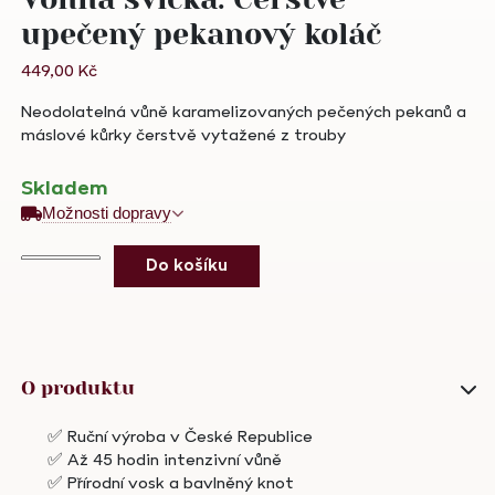
upečený pekanový koláč
449,00
Kč
Neodolatelná vůně karamelizovaných pečených pekanů a
máslové kůrky čerstvě vytažené z trouby
Skladem
Možnosti dopravy
Vonná
Do košíku
svíčka:
Čerstvě
upečený
pekanový
koláč
O produktu
množství
✅ Ruční výroba v České Republice
✅ Až 45 hodin intenzivní vůně
✅ Přírodní vosk a bavlněný knot