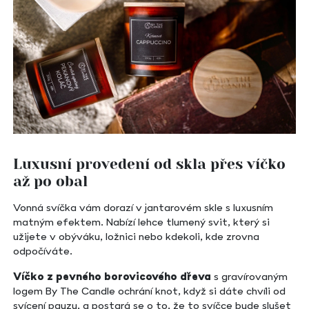
Luxusní provedení od skla přes víčko
až po obal
Vonná svíčka vám dorazí v jantarovém skle s luxusním
matným efektem. Nabízí lehce tlumený svit, který si
užijete v obýváku, ložnici nebo kdekoli, kde zrovna
odpočíváte.
Víčko z pevného borovicového dřeva
s gravírovaným
logem By The Candle ochrání knot, když si dáte chvíli od
svícení pauzu, a postará se o to, že to svíčce bude slušet