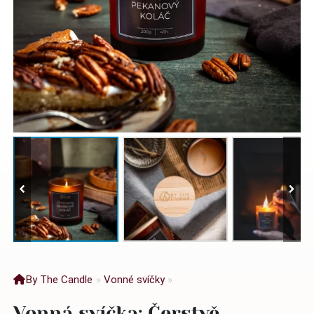
By The Candle
»
Vonné svíčky
»
Vonná svíčka: Čerstvě