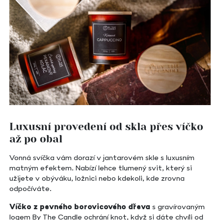
Luxusní provedení od skla přes víčko
až po obal
Vonná svíčka vám dorazí v jantarovém skle s luxusním
matným efektem. Nabízí lehce tlumený svit, který si
užijete v obýváku, ložnici nebo kdekoli, kde zrovna
odpočíváte.
Víčko z pevného borovicového dřeva
s gravírovaným
logem By The Candle ochrání knot, když si dáte chvíli od