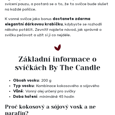
svícení pauzu, a postará se o to, že to svíčce bude slušet
na každé poličce.
K vonné svíčce jako bonus
dostanete zdarma
elegantní dárkovou krabičku
, kdybyste se rozhodli
někoho potěšit. Zevnitř najdete návod, jak správně o
svíčku pečovat a užít si ji co nejdéle.
Základní informace o
svíčkách By The Candle
Obsah vosku
: 200 g
Typ vosku
: Kombinace kokosového a sójového
Vůně
: Vonný olej určený pro svíčky
Doba hoření
: minimálně 45 hodin
Proč kokosový a sójový vosk a ne
parafín?