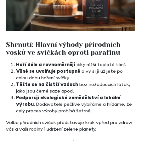
Shrnutí: Hlavní výhody přírodních
vosků ve svíčkách oproti parafínu
Hoří déle a rovnoměrněji
díky nižší teplotě tání.
Vůně se uvolňuje postupně
a vy si ji užijete po
celou dobu hoření svíčky.
Těšte se na čistší vzduch
bez nežádoucích látek,
jako jsou černé saze apod.
Podporují ekologické zemědělství a lokální
výrobu
. Dodavatele pečlivě vybíráme a hlídáme, že
celý proces výroby probíhá šetrně.
Volba přírodních svíček představuje krok vpřed pro zdraví
vás a vaší rodiny i udržení zelené planety.