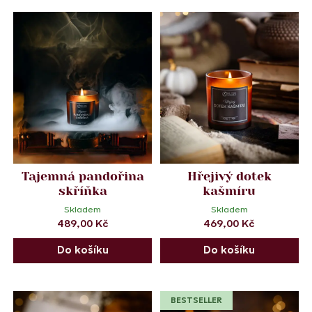
Tajemná pandořina
Hřejivý dotek
skříňka
kašmíru
Skladem
Skladem
489,00
Kč
469,00
Kč
Do košíku
Do košíku
BESTSELLER