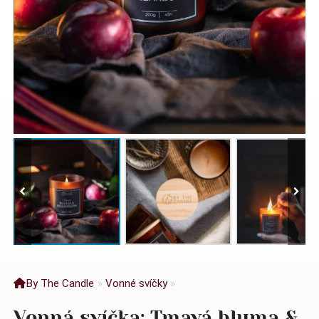
By The Candle
»
Vonné svíčky
»
Vonná svíčka: Tmavá bluma &