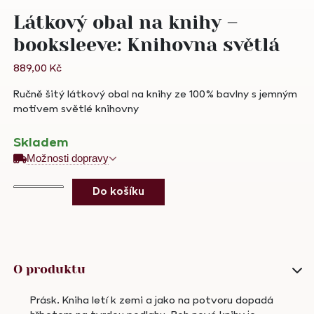
Látkový obal na knihy –
booksleeve: Knihovna světlá
889,00
Kč
Ručně šitý látkový obal na knihy ze 100% bavlny s jemným
motivem světlé knihovny
Skladem
Možnosti dopravy
Látkový
Do košíku
obal
na
knihy
-
booksleeve:
O produktu
Knihovna
světlá
Prásk. Kniha letí k zemi a jako na potvoru dopadá
množství