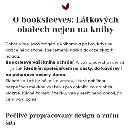
O booksleeves: Látkových
obalech nejen na knihy
Dobře víme, jaká tragédie knihomola potká, když se
knížce něco stane. I sebemenší kaňka dokáže zkazit
náladu.
Booksleeve vaši knihu ochrání
. A to na povrchu i uvnitř
– je tak
ideálním společníkem na cesty, do kavárny i
na pohodové večery doma
.
Skládá se totiž z několika vrstev, které nabídnou
bezpečnou měkkou výstelku pro cokoliv, co do obalu
vložíte. Klidně tablet, čtečku, velký sešit nebo cokoli, na
čem vám záleží
Pečlivě propracovaný design a ruční
šití