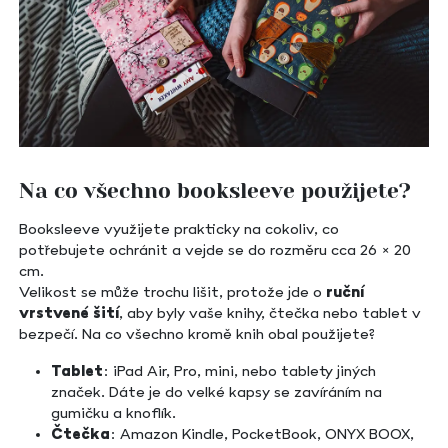
Na co všechno booksleeve použijete?
Booksleeve využijete prakticky na cokoliv, co
potřebujete ochránit a vejde se do rozměru cca 26 × 20
cm.
Velikost se může trochu lišit, protože jde o
ruční
vrstvené šití
, aby byly vaše knihy, čtečka nebo tablet v
bezpečí. Na co všechno kromě knih obal použijete?
Tablet
: iPad Air, Pro, mini, nebo tablety jiných
značek. Dáte je do velké kapsy se zavíráním na
gumičku a knoflík.
Čtečka
: Amazon Kindle, PocketBook, ONYX BOOX,