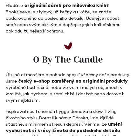
Hledáte
originální dárek pro milovníka knih?
Booksleeve je stylový, užitečný a ukáže, že znáte
obdarovaného do posledního detailu. Udělejte radost
sobě nebo svým blízkým a dopřejte jejich knihařskému
pokladu tu nejlepší ochranu.
O By The Candle
Útulná atmosféra a pohoda spojují všechny naše produkty.
Jsme
český e-shop zaměřený na originální produkty
vyráběné buď ručně, nebo ve velmi malých objemech v
kvalitě, jak bychom je sami chtěli dostat nebo darovat
svým nejbližším.
Inspiroval nás fenomén hygge domova a slow-living
životního stylu. Dorazil k nám z Dánska, kde žijí lidé
šťastně, s minimem stresu i depresí. Věříme, že
umění
vychutnat si krásy života do posledního detailu