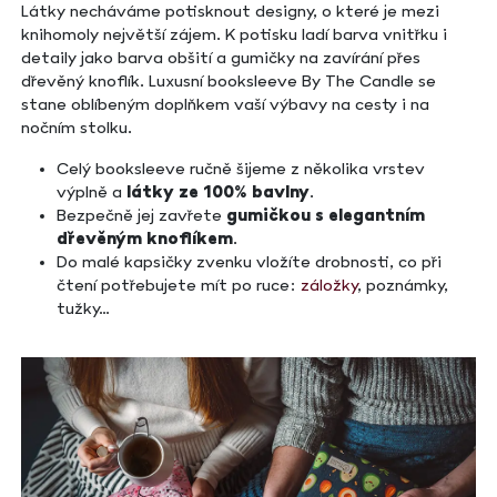
Látky necháváme potisknout designy, o které je mezi
knihomoly největší zájem. K potisku ladí barva vnitřku i
detaily jako barva obšití a gumičky na zavírání přes
dřevěný knoflík. Luxusní booksleeve By The Candle se
stane oblíbeným doplňkem vaší výbavy na cesty i na
nočním stolku.
Celý booksleeve ručně šijeme z několika vrstev
výplně a
látky ze 100% bavlny
.
Bezpečně jej zavřete
gumičkou s elegantním
dřevěným knoflíkem
.
Do malé kapsičky zvenku vložíte drobnosti, co při
čtení potřebujete mít po ruce:
záložky
, poznámky,
tužky…