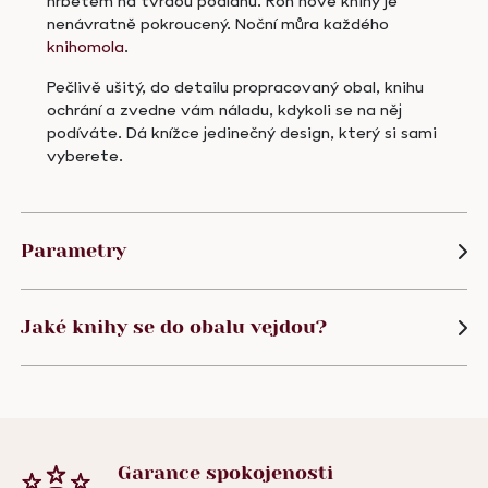
hřbetem na tvrdou podlahu. Roh nové knihy je
nenávratně pokroucený. Noční můra každého
knihomola
.
Pečlivě ušitý, do detailu propracovaný obal, knihu
ochrání a zvedne vám náladu, kdykoli se na něj
podíváte. Dá knížce jedinečný design, který si sami
vyberete.
Parametry
Jaké knihy se do obalu vejdou?
Garance
spokojenosti