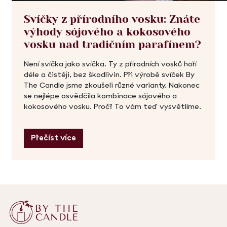
Svíčky z přírodního vosku: Znáte
výhody sójového a kokosového
vosku nad tradičním parafínem?
Není svíčka jako svíčka. Ty z přírodních vosků hoří
déle a čistěji, bez škodlivin. Při výrobě svíček By
The Candle jsme zkoušeli různé varianty. Nakonec
se nejlépe osvědčila kombinace sójového a
kokosového vosku. Proč? To vám teď vysvětlíme.
Přečíst více